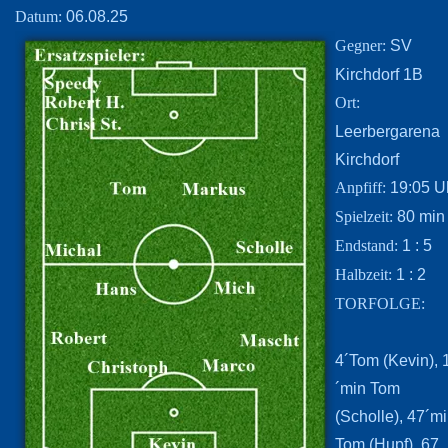
06.08.25
Datum:
SV
Gegner:
Kirchdorf 1B
Ort:
Leerbergarena
Kirchdorf
19:05 U
Anpfiff:
80 min
Spielzeit:
1 : 5
Endstand:
1 : 2
Halbzeit:
TORFOLGE:
4´Tom (Kevin), 
´min Tom
(Scholle), 47´m
Tom (Hupf), 67