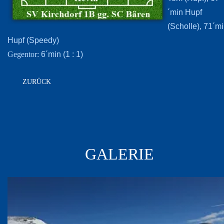
´min Hupf
(Scholle), 71´m
Hupf (Speedy)
6´min (1 : 1)
Gegentor:
ZURÜCK
GALERIE