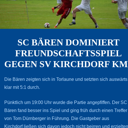
SC BÄREN DOMINIERT
FREUNDSCHAFTSSPIEL
GEGEN SV KIRCHDORF KM
Die Bären zeigten sich in Torlaune und setzten sich auswärts
klar mit 5:1 durch.
Pünktlich um 19:00 Uhr wurde die Partie angepfiffen. Der SC
Bären fand besser ins Spiel und ging früh durch einen Treffer
von Tom Dürnberger in Führung. Die Gastgeber aus
Kirchdorf ließen sich davon jedoch nicht beirren und erzielte