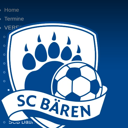
Home
Termine
VEREIN
Vereinsgeschichte
Vereinsaktivitäten
Aktuelle Mitglieder:
Mitglieder von A - Z
Zeitungsberichte
BIKETOUREN
Tourdaten 2016
Tourdaten 2015
Tourdaten 2014
SCB Daune unterwegs...