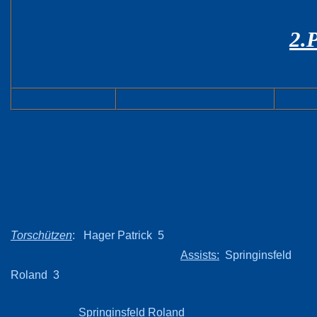
2.
Torschützen
: Hager Patrick 5
Assists:
Springinsfeld
Roland 3
Springinsfeld Roland