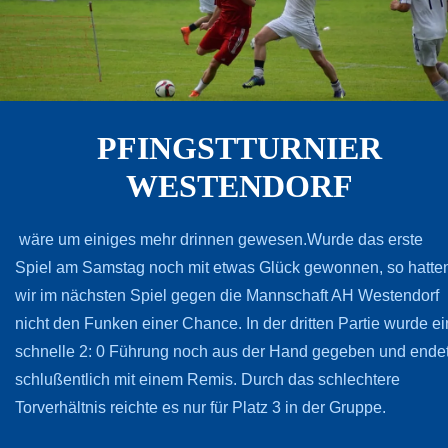
PFINGSTTURNIER
WESTENDORF
wäre um einiges mehr drinnen gewesen.Wurde das erste
Spiel am Samstag noch mit etwas Glück gewonnen, so hatte
wir im nächsten Spiel gegen die Mannschaft AH Westendorf
nicht den Funken einer Chance. In der dritten Partie wurde e
schnelle 2: 0 Führung noch aus der Hand gegeben und ende
schlußentlich mit einem Remis. Durch das schlechtere
Torverhältnis reichte es nur für Platz 3 in der Gruppe.