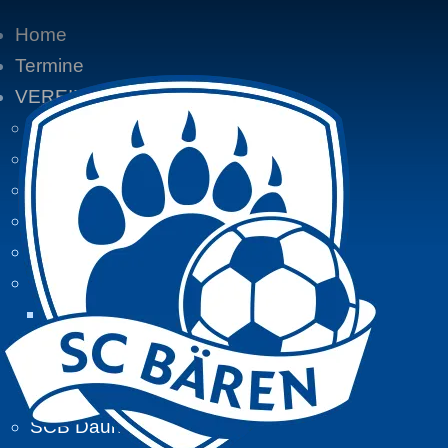
Home
Termine
VEREIN
Vereinsgeschichte
Vereinsaktivitäten
Aktuelle Mitglieder:
Mitglieder von A - Z
Zeitungsberichte
BIKETOUREN
Tourdaten 2016
Tourdaten 2015
Tourdaten 2014
SCB Daune unterwegs...