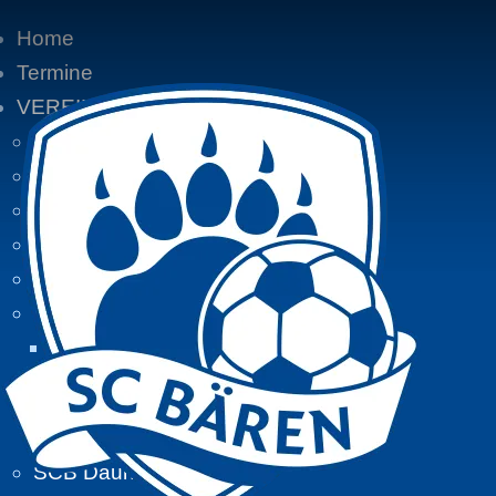
Home
Termine
VEREIN
Vereinsgeschichte
Vereinsaktivitäten
Aktuelle Mitglieder:
Mitglieder von A - Z
Zeitungsberichte
BIKETOUREN
Tourdaten 2016
Tourdaten 2015
Tourdaten 2014
SCB Daune unterwegs...