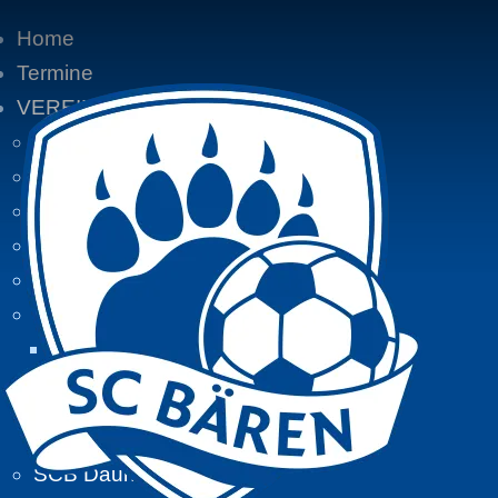
Home
Termine
VEREIN
Vereinsgeschichte
Vereinsaktivitäten
Aktuelle Mitglieder:
Mitglieder von A - Z
Zeitungsberichte
BIKETOUREN
Tourdaten 2016
Tourdaten 2015
Tourdaten 2014
SCB Daune unterwegs...