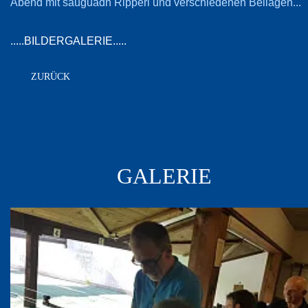
Abend mit sauguadn Ripperl und verschiedenen Beilagen...
.....BILDERGALERIE.....
ZURÜCK
GALERIE